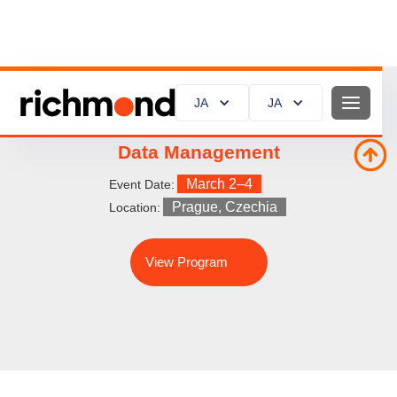
JA
JA
ACDM25: Shaping the Future of Clinical
Data Management
March 2–4
Event Date:
Prague, Czechia
Location:
View Program