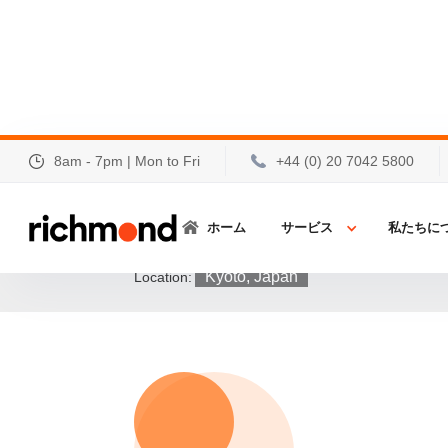
8am - 7pm | Mon to Fri
+44 (0) 20 7042 5800
ISH 2022
ホーム
サービス
私たちに
12-16 October 2022
Event Date:
Kyoto, Japan
Location: