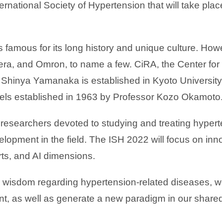
ernational Society of Hypertension that will take plac
is famous for its long history and unique culture. Howe
a, and Omron, to name a few. CiRA, the Center for 
Shinya Yamanaka is established in Kyoto University, 
els established in 1963 by Professor Kozo Okamoto
esearchers devoted to studying and treating hyperte
evelopment in the field. The ISH 2022 will focus on i
rts, and AI dimensions.
ry wisdom regarding hypertension-related diseases, we
nt, as well as generate a new paradigm in our shared