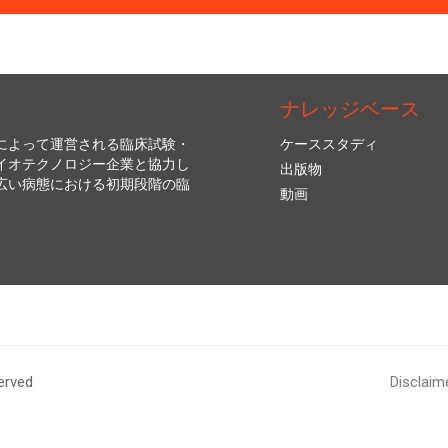
ナレッジベース
によって運営される臨床試験・
ケーススタディ
イオテクノロジー企業と協力し
出版物
広い病態における初期段階の臨
動画
erved
Disclaim