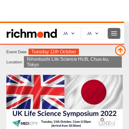
JA
JA
UK Life Sciences Symposium 2022
Tuesday 11th October
Event Date:
Nihonbashi Life Science HUB, Chuo-ku,
Location:
Tokyo