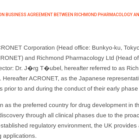
ON BUSINESS AGREEMENT BETWEEN RICHMOND PHARMACOLOGY AN
RONET Corporation (Head office: Bunkyo-ku, Tokyo
ACRONET) and Richmond Pharmacology Ltd (Head off
tor: Dr. J�rg T�ubel, hereafter referred to as Ric
Hereafter ACRONET, as the Japanese representative 
rior to and during the conduct of their early phase 
n as the preferred country for drug development in 
iscovery through all clinical phases due to the pro
stablished regulatory environment, the UK provides a
g applications.