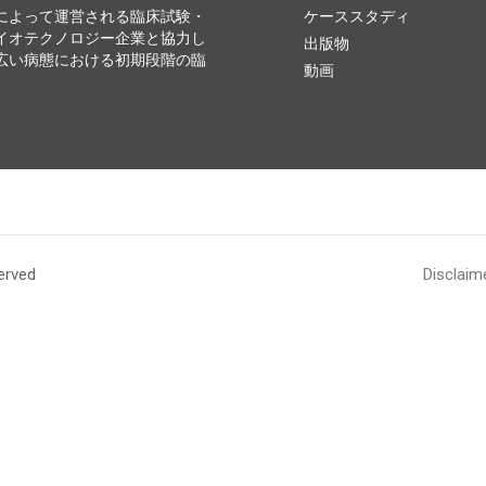
によって運営される臨床試験・
ケーススタディ
イオテクノロジー企業と協力し
出版物
広い病態における初期段階の臨
動画
erved
Disclaim