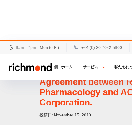
8am - 7pm | Mon to Fri
8am - 7pm | Mon to Fri
+44 (0) 20 7042 5800
+44 (0) 20 7042 5800
Announcement on Ja
ホーム
ホーム
サービス
サービス
私たちに
私たちに
Representation Busi
Agreement between 
Pharmacology and 
Corporation.
投稿日:
November 15, 2010