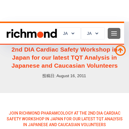
JA
JA
JA
JA
Join Richmond Pharamcology at the
2nd DIA Cardiac Safety Workshop in
Japan for our latest TQT Analysis in
Japanese and Caucasian Volunteers
投稿日:
August 16, 2011
JOIN RICHMOND PHARAMCOLOGY AT THE 2ND DIA CARDIAC
SAFETY WORKSHOP IN JAPAN FOR OUR LATEST TQT ANALYSIS
IN JAPANESE AND CAUCASIAN VOLUNTEERS