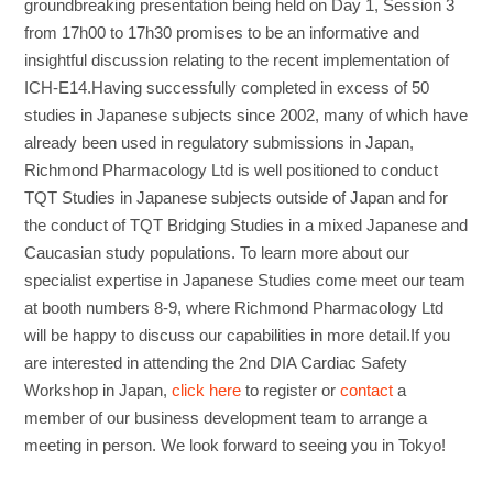
groundbreaking presentation being held on Day 1, Session 3
from 17h00 to 17h30 promises to be an informative and
insightful discussion relating to the recent implementation of
ICH-E14.Having successfully completed in excess of 50
studies in Japanese subjects since 2002, many of which have
already been used in regulatory submissions in Japan,
Richmond Pharmacology Ltd is well positioned to conduct
TQT Studies in Japanese subjects outside of Japan and for
the conduct of TQT Bridging Studies in a mixed Japanese and
Caucasian study populations. To learn more about our
specialist expertise in Japanese Studies come meet our team
at booth numbers 8-9, where Richmond Pharmacology Ltd
will be happy to discuss our capabilities in more detail.If you
are interested in attending the 2nd DIA Cardiac Safety
Workshop in Japan,
click here
to register or
contact
a
member of our business development team to arrange a
meeting in person. We look forward to seeing you in Tokyo!