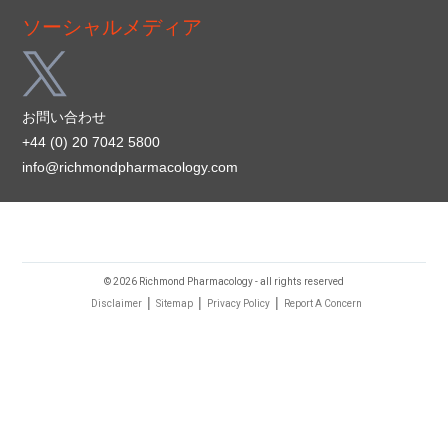
ソーシャルメディア
お問い合わせ
+44 (0) 20 7042 5800
info@richmondpharmacology.com
© 2026 Richmond Pharmacology - all rights reserved
|
|
|
Disclaimer
Sitemap
Privacy Policy
Report A Concern