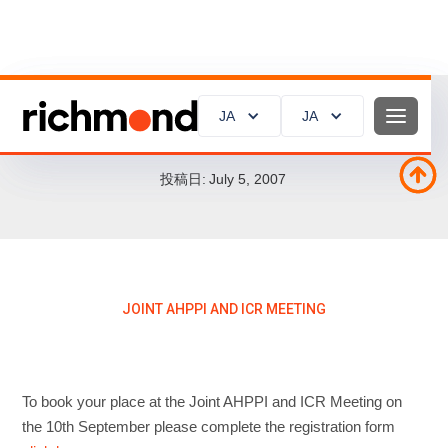
JA
JA
JA
JA
Joint AHPPI and ICR Meeting
投稿日:
July 5, 2007
JOINT AHPPI AND ICR MEETING
To book your place at the Joint AHPPI and ICR Meeting on
the 10th September please complete the registration form