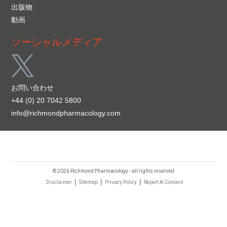
出版物
動画
ソーシャルメディア
お問い合わせ
+44 (0) 20 7042 5800
info@richmondpharmacology.com
© 2026 Richmond Pharmacology - all rights reserved
|
|
|
Disclaimer
Sitemap
Privacy Policy
Report A Concern