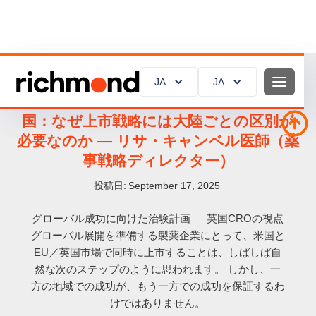
JA
JA
JA
JA
医薬品マーケティング 英国／EU vs 米
国：なぜ上市戦略には大陸ごとの区別が
必要なのか ― リサ・キャンベル医師（薬
事戦略ディレクター）
投稿日:
September 17, 2025
グローバル成功に向けた治験計画 ― 英国CROの視点
グローバル展開を準備する製薬企業にとって、米国と
EU／英国市場で同時に上市することは、しばしば自
然な次のステップのように思われます。 しかし、一
方の地域での成功が、もう一方での成功を保証するわ
けではありません。