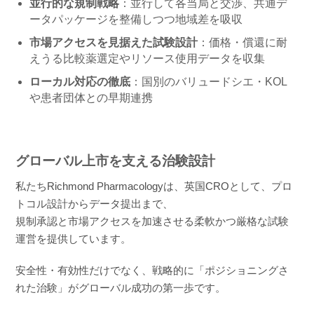
並行的な規制戦略
：並行して各当局と交渉、共通デ
ータパッケージを整備しつつ地域差を吸収
市場アクセスを見据えた試験設計
：価格・償還に耐
えうる比較薬選定やリソース使用データを収集
ローカル対応の徹底
：国別のバリュードシエ・KOL
や患者団体との早期連携
グローバル上市を支える治験設計
私たちRichmond Pharmacologyは、英国CROとして、プロ
トコル設計からデータ提出まで、
規制承認と市場アクセスを加速させる柔軟かつ厳格な試験
運営を提供しています。
安全性・有効性だけでなく、戦略的に「ポジショニングさ
れた治験」がグローバル成功の第一歩です。