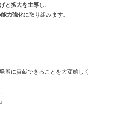
げと拡大を主導
し、
の能力強化
に取り組みます。
発展に貢献できることを大変嬉しく
み、
」