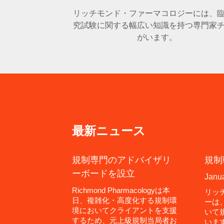
リッチモンド・ファーマコロジーには、
究試験に関する幅広い知識を持つ専門家
がいます。
最新ニュース
規制専門のアドバイザリ
規制
ーボードを設立
Janua
Richmond Pharmacologyは本
リッ
日、複雑化・高度化する規制環
ーは
境においてクライアントを支援
いて
するため、元上級規制当局者お
いま