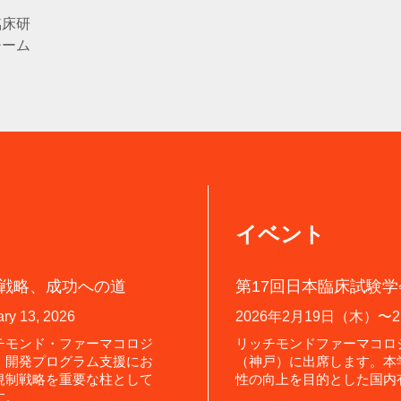
臨床研
チーム
イベント
戦略、成功への道
第17回日本臨床試験学会
ry 13, 2026
2026年2月19日（木）〜
チモンド・ファーマコロジ
リッチモンドファーマコロ
、開発プログラム支援にお
（神戸）に出席します。本
規制戦略を重要な柱として
性の向上を目的とした国内
す。