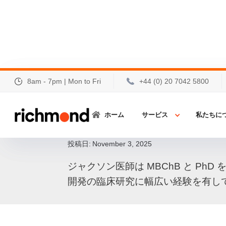
8am - 7pm | Mon to Fri
8am - 7pm | Mon to Fri
+44 (0) 20 7042 5800
+44 (0) 20 7042 5800
エドワード・ジャクソ
ホーム
ホーム
サービス
サービス
私たちに
私たちに
ィカルディレクターと
投稿日:
November 3, 2025
ジャクソン医師は MBChB と PhD
開発の臨床研究に幅広い経験を有し