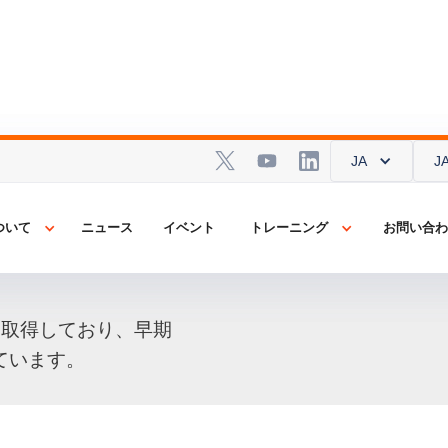
JA
JA
J
J
ン医師がメデ
ついて
ついて
ニュース
ニュース
イベント
イベント
トレーニング
トレーニング
お問い合
お問い合
して復帰。
 を取得しており、早期
ています。