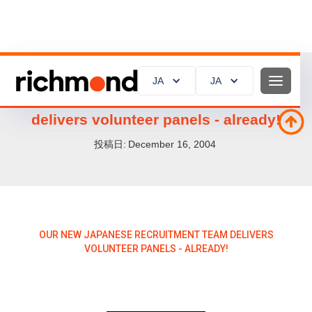
JA
JA
JA
JA
Our new Japanese recruitment team
delivers volunteer panels - already!
投稿日:
December 16, 2004
OUR NEW JAPANESE RECRUITMENT TEAM DELIVERS
VOLUNTEER PANELS - ALREADY!