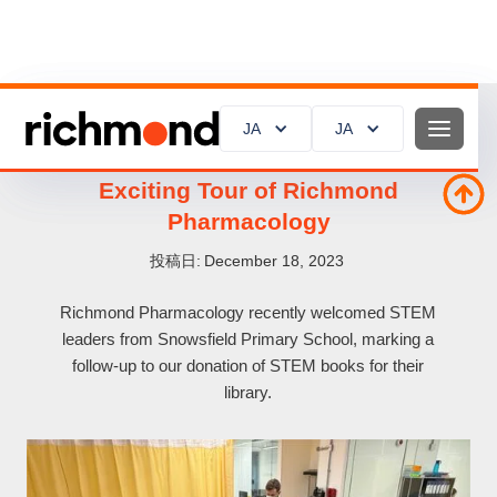
JA
JA
JA
JA
Powering STEM Dreams: Snowsfield's
Exciting Tour of Richmond
Pharmacology
投稿日:
December 18, 2023
Richmond Pharmacology recently welcomed STEM
leaders from Snowsfield Primary School, marking a
follow-up to our donation of STEM books for their
library.