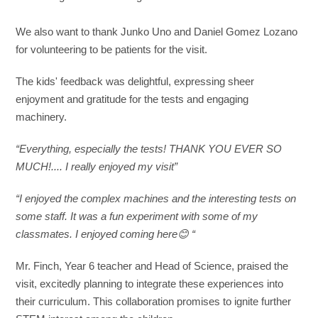
We also want to thank Junko Uno and Daniel Gomez Lozano
for volunteering to be patients for the visit.
The kids' feedback was delightful, expressing sheer
enjoyment and gratitude for the tests and engaging
machinery.
“Everything, especially the tests! THANK YOU EVER SO
MUCH!.... I really enjoyed my visit”
“I enjoyed the complex machines and the interesting tests on
some staff. It was a fun experiment with some of my
classmates. I enjoyed coming here😊 “
Mr. Finch, Year 6 teacher and Head of Science, praised the
visit, excitedly planning to integrate these experiences into
their curriculum. This collaboration promises to ignite further