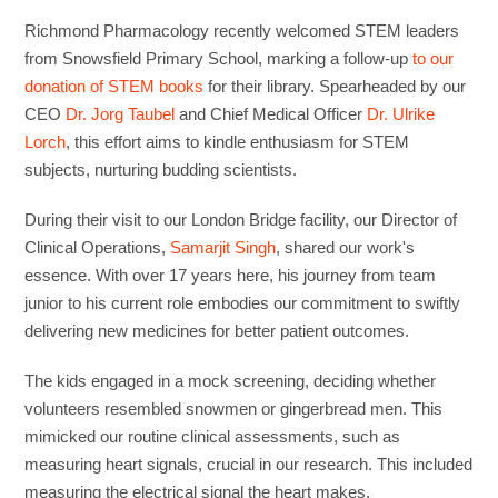
Richmond Pharmacology recently welcomed STEM leaders
from Snowsfield Primary School, marking a follow-up
to our
donation of STEM books
for their library. Spearheaded by our
CEO
Dr. Jorg Taubel
and Chief Medical Officer
Dr. Ulrike
Lorch
, this effort aims to kindle enthusiasm for STEM
subjects, nurturing budding scientists.
During their visit to our London Bridge facility, our Director of
Clinical Operations,
Samarjit Singh
, shared our work's
essence. With over 17 years here, his journey from team
junior to his current role embodies our commitment to swiftly
delivering new medicines for better patient outcomes.
The kids engaged in a mock screening, deciding whether
volunteers resembled snowmen or gingerbread men. This
mimicked our routine clinical assessments, such as
measuring heart signals, crucial in our research. This included
measuring the electrical signal the heart makes.