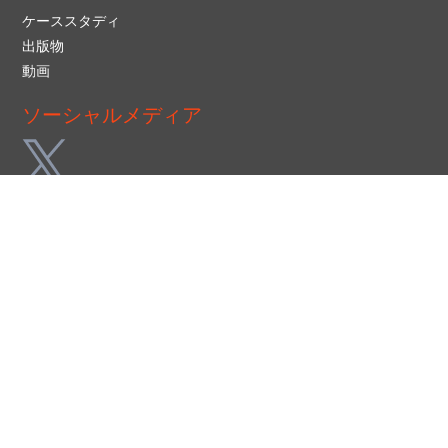
ケーススタディ
出版物
動画
ソーシャルメディア
お問い合わせ
+44 (0) 20 7042 5800
info@richmondpharmacology.com
© 2026 Richmond Pharmacology - all rights reserved
|
|
|
Disclaimer
Sitemap
Privacy Policy
Report A Concern