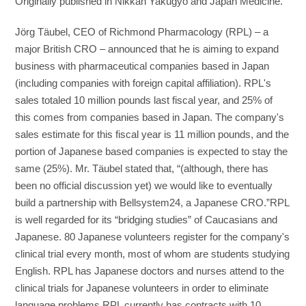
Originally published in Nikkan Yakugyo and Japan Medicine.
Jörg Täubel, CEO of Richmond Pharmacology (RPL) – a
major British CRO – announced that he is aiming to expand
business with pharmaceutical companies based in Japan
(including companies with foreign capital affiliation). RPL's
sales totaled 10 million pounds last fiscal year, and 25% of
this comes from companies based in Japan. The company's
sales estimate for this fiscal year is 11 million pounds, and the
portion of Japanese based companies is expected to stay the
same (25%). Mr. Täubel stated that, “(although, there has
been no official discussion yet) we would like to eventually
build a partnership with Bellsystem24, a Japanese CRO.”RPL
is well regarded for its “bridging studies” of Caucasians and
Japanese. 80 Japanese volunteers register for the company's
clinical trial every month, most of whom are students studying
English. RPL has Japanese doctors and nurses attend to the
clinical trials for Japanese volunteers in order to eliminate
language problems.RPL currently has contracts with 10