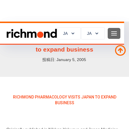
JA
JA
JA
JA
Richmond Pharmacology visits Japan
to expand business
投稿日:
January 5, 2005
RICHMOND PHARMACOLOGY VISITS JAPAN TO EXPAND
BUSINESS