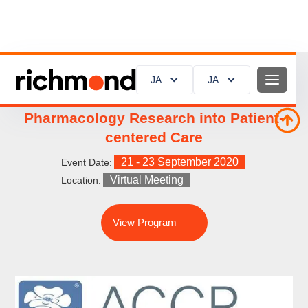
JA
JA
ACCP 2020, Translating Clinical
Pharmacology Research into Patient-
centered Care
21 - 23 September 2020
Event Date:
Virtual Meeting
Location:
View Program