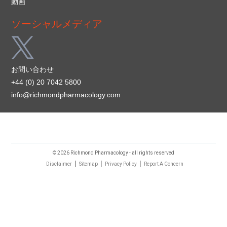
動画
ソーシャルメディア
お問い合わせ
+44 (0) 20 7042 5800
info@richmondpharmacology.com
© 2026 Richmond Pharmacology - all rights reserved
|
|
|
Disclaimer
Sitemap
Privacy Policy
Report A Concern